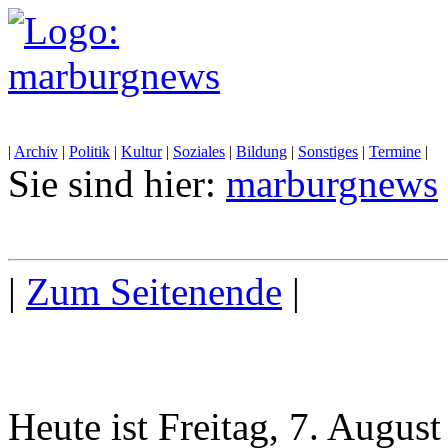
|
Archiv
|
Politik
|
Kultur
|
Soziales
|
Bildung
|
Sonstiges
|
Termine
|
Sie sind hier:
marburgnews
|
Zum Seitenende
|
Heute ist Freitag, 7. Augus