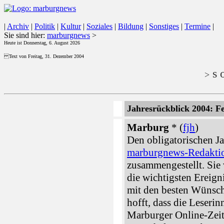
|
Archiv
|
Politik
|
Kultur
|
Soziales
|
Bildung
|
Sonstiges
|
Termine
|
Sie sind hier:
marburgnews
>
Heute ist Donnerstag, 6. August 2026
Text von Freitag, 31. Dezember 2004
s o
>
Jahresrückblick 2004: F
Marburg
* (
fjh
)
Den obligatorischen Ja
marburgnews-Redakti
zusammengestellt. Sie
die wichtigsten Ereign
mit den besten Wünsch
hofft, dass die Leserin
Marburger Online-Zei