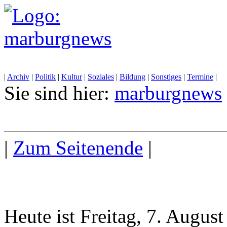
|
Archiv
|
Politik
|
Kultur
|
Soziales
|
Bildung
|
Sonstiges
|
Termine
|
Sie sind hier:
marburgnews
|
Zum Seitenende
|
Heute ist Freitag, 7. Augus