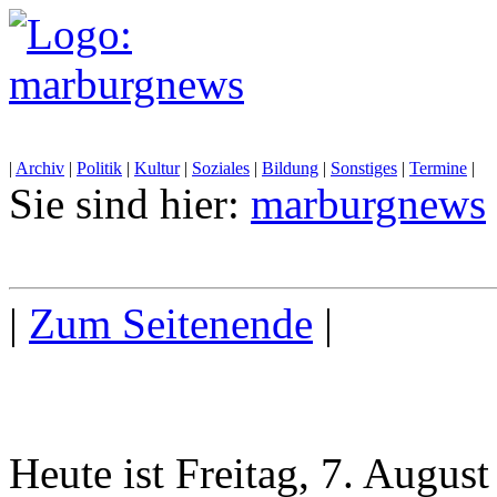
|
Archiv
|
Politik
|
Kultur
|
Soziales
|
Bildung
|
Sonstiges
|
Termine
|
Sie sind hier:
marburgnews
|
Zum Seitenende
|
Heute ist Freitag, 7. Augus