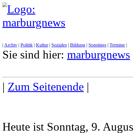
|
Archiv
|
Politik
|
Kultur
|
Soziales
|
Bildung
|
Sonstiges
|
Termine
|
Sie sind hier:
marburgnews
|
Zum Seitenende
|
Heute ist Sonntag, 9. Augu