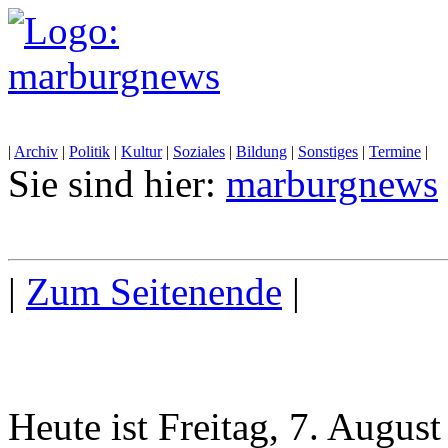
|
Archiv
|
Politik
|
Kultur
|
Soziales
|
Bildung
|
Sonstiges
|
Termine
|
Sie sind hier:
marburgnews
|
Zum Seitenende
|
Heute ist Freitag, 7. Augus