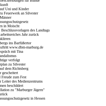
ldbeschreibungen für Blinde
ukunft
 auf Uni und Kinder
 zu Feuerwerk an Silvester
e Männer
ssungsschutzgesetz
en in Moischt
 Beschlussvorlagen des Landtags
arbeitsreiches Jahr zurück
klirren
ergs ins Barfüßertor
tauftritt www.dbm-marburg.de
espräch mit Tina
Vandalismus
tige verfolgt
plan zu Silvester
e auf dem Richtsberg
r gescheitert
d Freude zum Fest
r Leiter des Medienzentrums
amen beschildert
lation zu "Marburger Jägern"
urück
ssungsschutzgesetz in Hessen