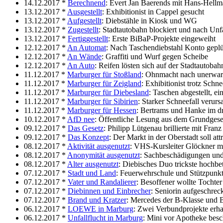
14.12.2017 *
Berechnend
: Evert Jan Baerends mit Hans-Hellm
13.12.2017 *
Ausgestellt
: Exhibitionist in Cappel gesucht
13.12.2017 *
Aufgestellt
: Diebstähle in Kiosk und WG
13.12.2017 *
Zugestellt
: Stadtautobahn blockiert und nach Unfä
13.12.2017 *
Fertiggestellt
: Erste BiBaP-Projekte eingeweiht
12.12.2017 *
An Automat
: Nach Taschendiebstahl Konto gepl
12.12.2017 *
An Wände
: Graffiti und Wurf gegen Scheibe
12.12.2017 *
An Auto
: Reifen lösten sich auf der Stadtautobah
11.12.2017 *
Marburger für Stoßland
: Ohnmacht nach unerwar
11.12.2017 *
Marburger für Zeigland
: Exhibitionist trotz Schn
11.12.2017 *
Marburger für Diebesland
: Taschen abgestellt, 
11.12.2017 *
Marburger für Sibirien
: Starker Schneefall verur
11.12.2017 *
Marburger für Hessen
: Bertrams und Hanke im 
10.12.2017 *
AfD nee
: Öffentliche Lesung aus dem Grundges
09.12.2017 *
Das Gesetz
: Philipp Lütgenau brillierte mit Fran
09.12.2017 *
Das Konzept
: Der Markt in der Oberstadt soll at
08.12.2017 *
Aktivität ausgenutzt
: VHS-Kursleiter Glöckner mi
08.12.2017 *
Anonymität ausgenutzt
: Sachbeschädigungen und 
08.12.2017 *
Alter ausgenutzt
: Diebisches Duo trickste hochbe
07.12.2017 *
Stadt und Land
: Feuerwehrschule und Stützpunk
07.12.2017 *
Vater und Randalierer
: Besoffener wollte Tochte
07.12.2017 *
Diebinnen und Einbrecher
: Seniorin aufgeschrec
07.12.2017 *
Brand und Kratzer
: Mercedes der B-Klasse und
06.12.2017 *
LOEWE in Marburg
: Zwei Verbundprojekte erha
06.12.2017 *
Unfallflucht in Marburg
: Mini vor Apotheke besc