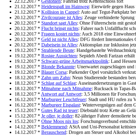
22.12.2017 *
Gestohlen
: Fahrrad trotz Kettenschloss fort
21.12.2017 *
Heidenspaß im Hainweg
: Eierwürfe gegen Haus
21.12.2017 *
Kollision in Cappel
: Auto auf Tegut-Parkplatz be
20.12.2017 *
Zivilcourage ist Alles
: Zeuge verhinderte Sprung
20.12.2017 *
Standort sagt Alles
: Ohne Führerschein mit gest
20.12.2017 *
Flucht bringt nichts
: Fahrer nach Unfallflucht schn
20.12.2017 *
Fragen kostet nichts
: Auch 2018 eine Einwohnerf
20.12.2017 *
Geld ist nicht Alles
: DFG fördert Internationales 
20.12.2017 *
Dabeisein ist Alles
: Aktionsplan zur Inklusion jet
19.12.2017 *
Strahlende Beute
: Handgebastelte Weihnachtskri
19.12.2017 *
Rosige Aussichten
: Sepideh Abedi Farizan erhäl
19.12.2017 *
Schwarz-grüne Arbeitsmarktpolitik
: Land Hessen
19.12.2017 *
Blonde Bekannte
: Unerwartet zugeschlagen und 
19.12.2017 *
Blauer Corsa
: Parkender Opel vorsätzlich verkrat
18.12.2017 *
Zahn um Zahn
: Neun Studierende bestanden ber
18.12.2017 *
Schlag auf Schlag
: Auseinandersetzungen in Gas
18.12.2017 *
Mitnahme nach Mitnahme
: Rucksack in Tapas-Ba
18.12.2017 *
Antwort auf Antwort
: 3,5 Millionen für Forsch
16.12.2017 *
Marburger Leuchtfeuer
: Stadt und HU rufen zu 
16.12.2017 *
Marburger Eispalast
: Wintervergnügen auf dem 
15.12.2017 *
Gutes Rad ist teuer
: Diebstahl trotz Kette an Gel
15.12.2017 *
Je oller, je doller
: 82-jähriger Fahrer demolierte b
15.12.2017 *
Ohne Moos nix los
: Forschungsverbund entschlü
14.12.2017 *
Beklemmend
: AStA und Uni-Personalrat kritis
14.12.2017 *
Berauschend
: Drogen am Steuer und Alkohol be