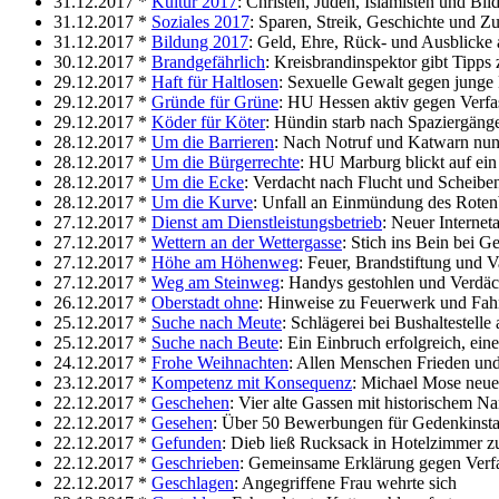
31.12.2017 *
Kultur 2017
: Christen, Juden, Islamisten und Bi
31.12.2017 *
Soziales 2017
: Sparen, Streik, Geschichte und Z
31.12.2017 *
Bildung 2017
: Geld, Ehre, Rück- und Ausblicke
30.12.2017 *
Brandgefährlich
: Kreisbrandinspektor gibt Tipps
29.12.2017 *
Haft für Haltlosen
: Sexuelle Gewalt gegen jung
29.12.2017 *
Gründe für Grüne
: HU Hessen aktiv gegen Verfa
29.12.2017 *
Köder für Köter
: Hündin starb nach Spaziergäng
28.12.2017 *
Um die Barrieren
: Nach Notruf und Katwarn nun
28.12.2017 *
Um die Bürgerrechte
: HU Marburg blickt auf ein 
28.12.2017 *
Um die Ecke
: Verdacht nach Flucht und Scheiben
28.12.2017 *
Um die Kurve
: Unfall an Einmündung des Rotenb
27.12.2017 *
Dienst am Dienstleistungsbetrieb
: Neuer Interne
27.12.2017 *
Wettern an der Wettergasse
: Stich ins Bein bei G
27.12.2017 *
Höhe am Höhenweg
: Feuer, Brandstiftung und 
27.12.2017 *
Weg am Steinweg
: Handys gestohlen und Verdäch
26.12.2017 *
Oberstadt ohne
: Hinweise zu Feuerwerk und Fahr
25.12.2017 *
Suche nach Meute
: Schlägerei bei Bushaltestell
25.12.2017 *
Suche nach Beute
: Ein Einbruch erfolgreich, eine
24.12.2017 *
Frohe Weihnachten
: Allen Menschen Frieden un
23.12.2017 *
Kompetenz mit Konsequenz
: Michael Mose neue
22.12.2017 *
Geschehen
: Vier alte Gassen mit historischem N
22.12.2017 *
Gesehen
: Über 50 Bewerbungen für Gedenkinstal
22.12.2017 *
Gefunden
: Dieb ließ Rucksack in Hotelzimmer z
22.12.2017 *
Geschrieben
: Gemeinsame Erklärung gegen Verfa
22.12.2017 *
Geschlagen
: Angegriffene Frau wehrte sich