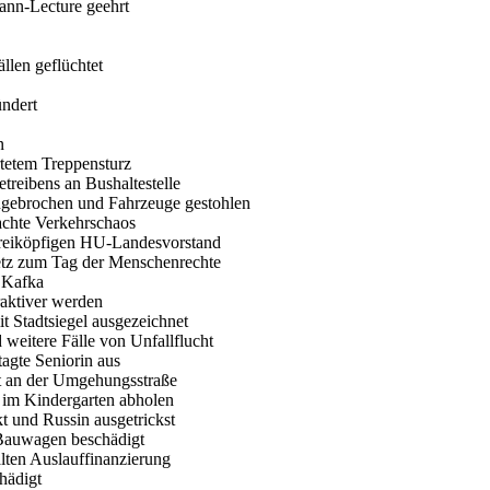
ann-Lecture geehrt
llen geflüchtet
ündert
n
tetem Treppensturz
eetreibens an Bushaltestelle
eingebrochen und Fahrzeuge gestohlen
sachte Verkehrschaos
dreiköpfigen HU-Landesvorstand
etz zum Tag der Menschenrechte
z Kafka
traktiver werden
t Stadtsiegel ausgezeichnet
weitere Fälle von Unfallflucht
tagte Seniorin aus
t an der Umgehungsstraße
r im Kindergarten abholen
kt und Russin ausgetrickst
 Bauwagen beschädigt
lten Auslauffinanzierung
hädigt