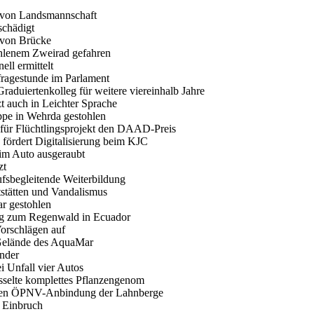
 von Landsmannschaft
schädigt
 von Brücke
ohlenem Zweirad gefahren
ell ermittelt
ragestunde im Parlament
Graduiertenkolleg für weitere viereinhalb Jahre
zt auch in Leichter Sprache
ppe in Wehrda gestohlen
t für Flüchtlingsprojekt den DAAD-Preis
 fördert Digitalisierung beim KJC
im Auto ausgeraubt
zt
ufsbegleitende Weiterbildung
tstätten und Vandalismus
r gestohlen
ung zum Regenwald in Ecuador
Vorschlägen auf
Gelände des AquaMar
änder
ei Unfall vier Autos
sselte komplettes Pflanzengenom
ieren ÖPNV-Anbindung der Lahnberge
i Einbruch