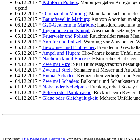
06.12.2017 *
KiJuPa in Poitiers
: Marburger gaben Anregungen 
ugend
06.12.2017 *
Ohnmacht in Marburg
: Mann kann sich an nichts
06.12.2017 *
Baumfrevel in Marburg
: Ast von Ahornbaum ab
06.12.2017 *
G20-Gegnerin in Marburg
: Hausdurchsuchung i
05.12.2017 *
Jugendliche und Kampf
: Auseinandersetzungen 
05.12.2017 *
Feuerwehr und Polizei
: Rauchmelder rettete Me
05.12.2017 *
Anrufer und Polizei
: Warnung vor Angaben zu W
05.12.2017 *
Bewohner und Einbrecher
: Fremden in Geschäft
05.12.2017 *
Ampel und Hupen
: Clio-Fahrer konnte Unfall ni
05.12.2017 *
Nachdruck und Energie
: Historisches Stadtsiege
04.12.2017 *
Zweimal Vize
: SPD-Bundestagsfraktion bestätigt
04.12.2017 *
Zweimal Streit
: Somalier mit Messer und Autofahr
04.12.2017 *
Einmal Schaden
: Kennzeichen verbogen und Sen
04.12.2017 *
Zweimal Schaden
: Balkontür und Schaukasten a
01.12.2017 *
Nobel oder Nobelpreis
: Frenking erhält Solvay 
01.12.2017 *
Polizei oder Panikmache
: Rückruf beim Revier a
01.12.2017 *
Glätte oder Gleichgültigkeit
: Mehrere Unfälle und
Hinweis:
Die neuesten Beiträge
können Interessierte auch als RSS-F