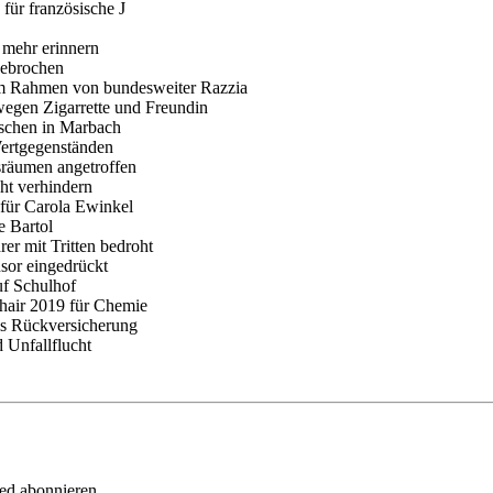
für französische J
 mehr erinnern
gebrochen
m Rahmen von bundesweiter Razzia
wegen Zigarrette und Freundin
nschen in Marbach
ertgegenständen
sräumen angetroffen
cht verhindern
l für Carola Ewinkel
e Bartol
er mit Tritten bedroht
sor eingedrückt
uf Schulhof
Chair 2019 für Chemie
ls Rückversicherung
 Unfallflucht
eed abonnieren