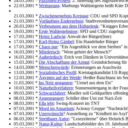
24.03.2001 *
Pazifisten-Protest
: 2. Jahrestag des Jugoslawien-
22.03.2001 *
Weitsprung
: Marburgs Wahlsiegerin heißt Käte D
21.03.2001 *
Zwischenergebnis Kreistag
: CDU und SPD Kopf
21.03.2001 *
Vorläufiges Endergebnis
: Stadtverordnetenvers
20.03.2001 *
Verbeugung aus dem Hüftgelenk
: "Knigges Erbe
19.03.2001 *
Erste Wahlergebnisse
: SPD und CDU zugelegt
17.03.2001 *
Heinz Ludwig
: Anwalt der Bürger(liste)
17.03.2001 *
Karl-Heinz Gimbel
: Ein Handelnder Bürger
17.03.2001 *
Chaos pur
: "Ein Augenblick vor dem Sterben" i
16.03.2001 *
Mörderisch
: "Wem gehört der Mensch?"
16.03.2001 *
Außerirdisch
: Erich von Däniken in Universitätss
15.03.2001 *
Die Abschaffung der Armut
: Grundsicherung für
14.03.2000 *
Menschenwürde
: Erinnerungen an Auschwitz
13.03.2001 *
Sozialistisches Profil
: Kreistagskandidat Uli Rup
12.03.2001 *
Ägypten auf der Weide
: Heißer Bauchtanz im Sen
11.03.2001 *
Ins Netz gegangen
: "Urmel aus dem Eis"
10.03.2001 *
Naturheilverfahren
: Sonnenuntergang in der Frau
09.03.2001 *
Schwarzfahrer
: Moeller soll Geldquellen offenle
08.03.2001 *
Angeprangert
: Schiller über Uni zur Nazi-Zeit
08.03.2001 *
Ella lebt
: Swing-Konzert im TNT
07.03.2001 *
Mord im Aquarium
: Acteasy Gruppe "Nachtsicht
07.03.2001 *
Unerwünscht
? Ausstellung zu "Kindheit im Asyl
06.03.2001 *
Streitbarer Autor
: "Lesezeitreise" über Heinrich B
05.03.2001 *
Natur-Kultur
: Landschaftsbilder des 19. Jahrhund