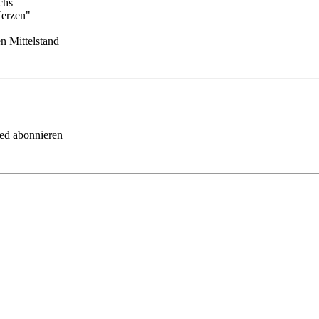
chs
Herzen"
n Mittelstand
eed abonnieren