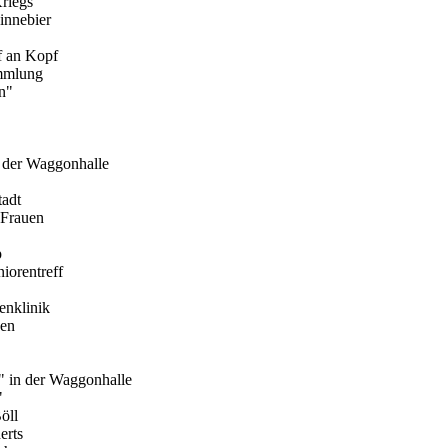
Kriegs
innebier
 an Kopf
ammlung
n"
n der Waggonhalle
tadt
 Frauen
p
iorentreff
enklinik
gen
" in der Waggonhalle
"
öll
erts