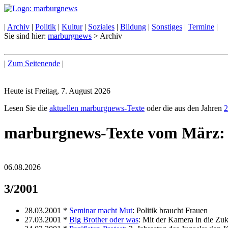
|
Archiv
|
Politik
|
Kultur
|
Soziales
|
Bildung
|
Sonstiges
|
Termine
|
Sie sind hier:
marburgnews
> Archiv
|
Zum Seitenende
|
Heute ist Freitag, 7. August 2026
Lesen Sie die
aktuellen marburgnews-Texte
oder die aus den Jahren
2
marburgnews-Texte vom März:
06.08.2026
3/2001
28.03.2001 *
Seminar macht Mut
: Politik braucht Frauen
27.03.2001 *
Big Brother oder was
: Mit der Kamera in die Zuk