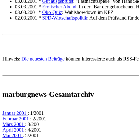
03.03.2001 *
Gut ausgebrütet
: "Fastnachtsspiele" von Hans Sa
03.03.2001 *
Erotischer Abend
: In der "Bar der gebrochenen 
03.03.2001 *
Öko-Quiz
: Wahlshowdown im KFZ
02.03.2001 *
SPD-Wirtschaftspolitik
: Auf dem Prüfstand für de
Hinweis:
Die neuesten Beiträge
können Interessierte auch als RSS-F
marburgnews-Gesamtarchiv
Januar 2001
: 1/2001
Februar 2001
: 2/2001
März 2001
: 3/2001
April 2001
: 4/2001
Mai 2001
: 5/2001