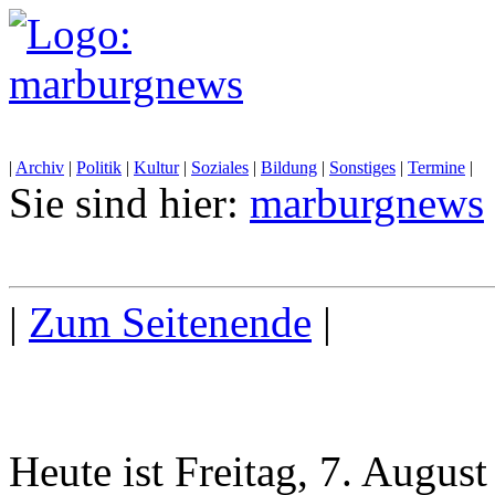
|
Archiv
|
Politik
|
Kultur
|
Soziales
|
Bildung
|
Sonstiges
|
Termine
|
Sie sind hier:
marburgnews
|
Zum Seitenende
|
Heute ist Freitag, 7. Augus