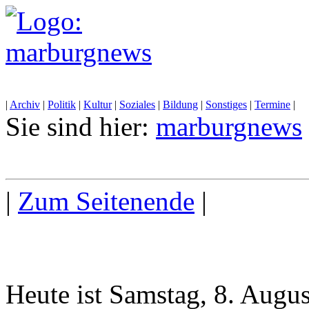
|
Archiv
|
Politik
|
Kultur
|
Soziales
|
Bildung
|
Sonstiges
|
Termine
|
Sie sind hier:
marburgnews
|
Zum Seitenende
|
Heute ist Samstag, 8. Augu