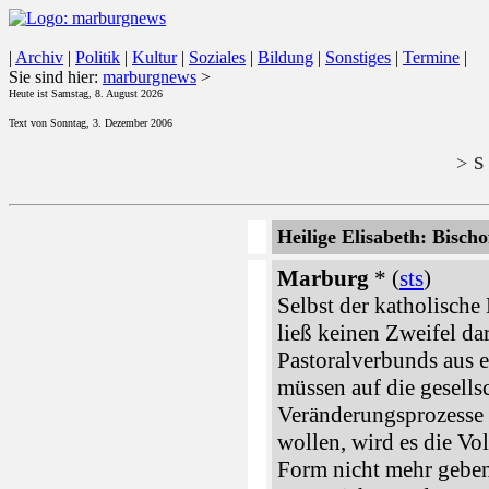
|
Archiv
|
Politik
|
Kultur
|
Soziales
|
Bildung
|
Sonstiges
|
Termine
|
Sie sind hier:
marburgnews
>
Heute ist Samstag, 8. August 2026
Text von Sonntag, 3. Dezember 2006
s 
>
Heilige Elisabeth: Bisch
Marburg
* (
sts
)
Selbst der katholische
ließ keinen Zweifel da
Pastoralverbunds aus e
müssen auf die gesells
Veränderungsprozesse 
wollen, wird es die Vo
Form nicht mehr geben"