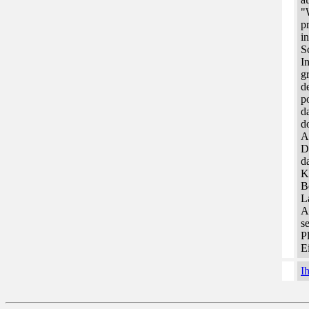
"
p
i
S
I
g
d
p
d
d
A
D
d
K
B
L
A
s
P
E
I