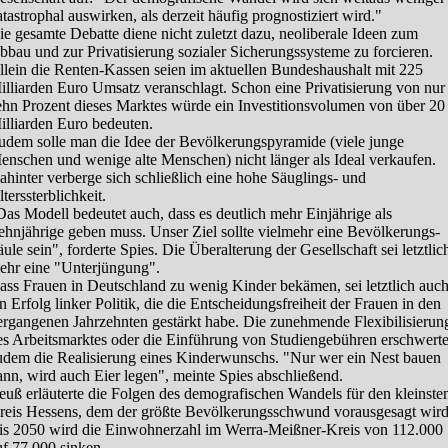
atastrophal auswirken, als derzeit häufig prognostiziert wird."
ie gesamte Debatte diene nicht zuletzt dazu, neoliberale Ideen zum
bbau und zur Privatisierung sozialer Sicherungssysteme zu forcieren.
llein die Renten-Kassen seien im aktuellen Bundeshaushalt mit 225
illiarden Euro Umsatz veranschlagt. Schon eine Privatisierung von nur
ehn Prozent dieses Marktes würde ein Investitionsvolumen von über 20
illiarden Euro bedeuten.
udem solle man die Idee der Bevölkerungspyramide (viele junge
enschen und wenige alte Menschen) nicht länger als Ideal verkaufen.
ahinter verberge sich schließlich eine hohe Säuglings- und
terssterblichkeit.
Das Modell bedeutet auch, dass es deutlich mehr Einjährige als
ehnjährige geben muss. Unser Ziel sollte vielmehr eine Bevölkerungs-
äule sein", forderte Spies. Die Überalterung der Gesellschaft sei letztlic
ehr eine "Unterjüngung".
ass Frauen in Deutschland zu wenig Kinder bekämen, sei letztlich auc
in Erfolg linker Politik, die die Entscheidungsfreiheit der Frauen in den
ergangenen Jahrzehnten gestärkt habe. Die zunehmende Flexibilisierun
es Arbeitsmarktes oder die Einführung von Studiengebühren erschwert
udem die Realisierung eines Kinderwunschs. "Nur wer ein Nest bauen
ann, wird auch Eier legen", meinte Spies abschließend.
euß erläuterte die Folgen des demografischen Wandels für den kleinste
reis Hessens, dem der größte Bevölkerungsschwund vorausgesagt wird
is 2050 wird die Einwohnerzahl im Werra-Meißner-Kreis von 112.000
uf 77.000 sinken.