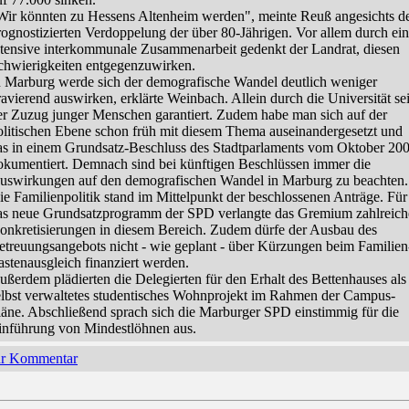
Wir könnten zu Hessens Altenheim werden", meinte Reuß angesichts d
rognostizierten Verdoppelung der über 80-Jährigen. Vor allem durch ei
ntensive interkommunale Zusammenarbeit gedenkt der Landrat, diesen
chwierigkeiten entgegenzuwirken.
n Marburg werde sich der demografische Wandel deutlich weniger
ravierend auswirken, erklärte Weinbach. Allein durch die Universität se
er Zuzug junger Menschen garantiert. Zudem habe man sich auf der
olitischen Ebene schon früh mit diesem Thema auseinandergesetzt und
as in einem Grundsatz-Beschluss des Stadtparlaments vom Oktober 20
okumentiert. Demnach sind bei künftigen Beschlüssen immer die
uswirkungen auf den demografischen Wandel in Marburg zu beachten.
ie Familienpolitik stand im Mittelpunkt der beschlossenen Anträge. Für
as neue Grundsatzprogramm der SPD verlangte das Gremium zahlreich
onkretisierungen in diesem Bereich. Zudem dürfe der Ausbau des
etreuungsangebots nicht - wie geplant - über Kürzungen beim Familien
astenausgleich finanziert werden.
ußerdem plädierten die Delegierten für den Erhalt des Bettenhauses als
elbst verwaltetes studentisches Wohnprojekt im Rahmen der Campus-
läne. Abschließend sprach sich die Marburger SPD einstimmig für die
inführung von Mindestlöhnen aus.
hr Kommentar