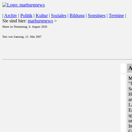
|
Archiv
|
Politik
|
Kultur
|
Soziales
|
Bildung
|
Sonstiges
|
Termine
|
Sie sind hier:
marburgnews
>
Heute ist Donnerstag, 6. August 2026
Text von Samstag, 12. Mai 2007
A
M
"
S
H
a
L
E
s
u
I
G