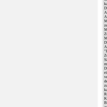
k
D
A
A
M
z
M
Z
M
D
Al
"
Z
S
m
D
e
v
d
z
k
R
K
B
a