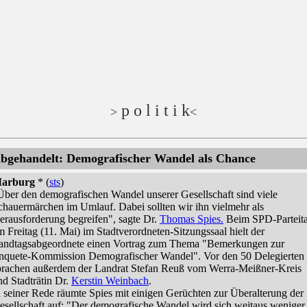
p o l i t i k
>
<
bgehandelt: Demografischer Wandel als Chance
arburg
* (
sts
)
Über den demografischen Wandel unserer Gesellschaft sind viele
chauermärchen im Umlauf. Dabei sollten wir ihn vielmehr als
erausforderung begreifen", sagte Dr.
Thomas Spies.
Beim SPD-Parteit
m Freitag (11. Mai) im Stadtverordneten-Sitzungssaal hielt der
andtagsabgeordnete einen Vortrag zum Thema "Bemerkungen zur
nquete-Kommission Demografischer Wandel". Vor den 50 Delegierten
prachen außerdem der Landrat Stefan Reuß vom Werra-Meißner-Kreis
nd Stadträtin Dr.
Kerstin Weinbach
.
n seiner Rede räumte Spies mit einigen Gerüchten zur Überalterung der
esellschaft auf: "Der demografische Wandel wird sich weitaus weniger