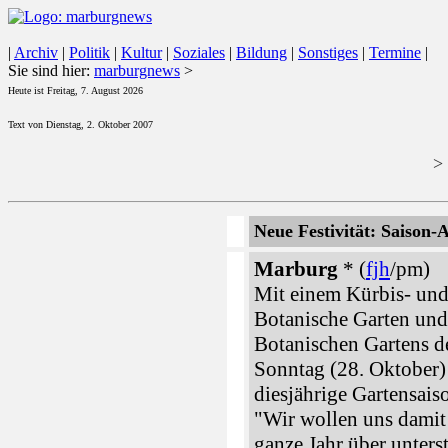
|
Archiv
|
Politik
|
Kultur
|
Soziales
|
Bildung
|
Sonstiges
|
Termine
|
Sie sind hier:
marburgnews
>
Heute ist Freitag, 7. August 2026
Text von Dienstag, 2. Oktober 2007
>
Neue Festivität: Saison-
Marburg
* (
fjh
/pm)
Mit einem Kürbis- und
Botanische Garten und
Botanischen Gartens d
Sonntag (28. Oktober)
diesjährige Gartensais
"Wir wollen uns damit 
ganze Jahr über unterst