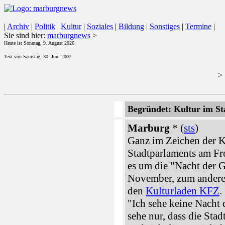
|
Archiv
|
Politik
|
Kultur
|
Soziales
|
Bildung
|
Sonstiges
|
Termine
|
Sie sind hier:
marburgnews
>
Heute ist Sonntag, 9. August 2026
Text von Samstag, 30. Juni 2007
>
Begründet: Kultur im S
Marburg
* (
sts
)
Ganz im Zeichen der Ku
Stadtparlaments am Fre
es um die "Nacht der G
November, zum andere
den
Kulturladen KFZ
.
"Ich sehe keine Nacht 
sehe nur, dass die Sta