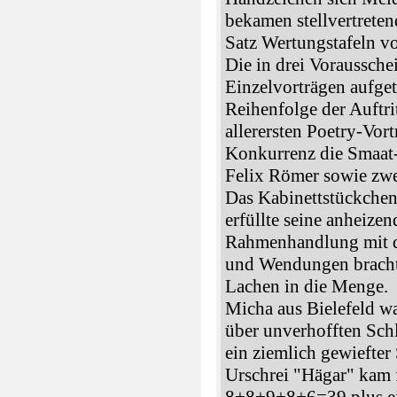
bekamen stellvertreten
Satz Wertungstafeln v
Die in drei Voraussche
Einzelvorträgen aufge
Reihenfolge der Auftri
allerersten Poetry-Vo
Konkurrenz die Smaat
Felix Römer sowie zwe
Das Kabinettstückche
erfüllte seine anheizen
Rahmenhandlung mit d
und Wendungen bracht
Lachen in die Menge.
Micha aus Bielefeld wa
über unverhofften Schl
ein ziemlich gewiefter 
Urschrei "Hägar" kam f