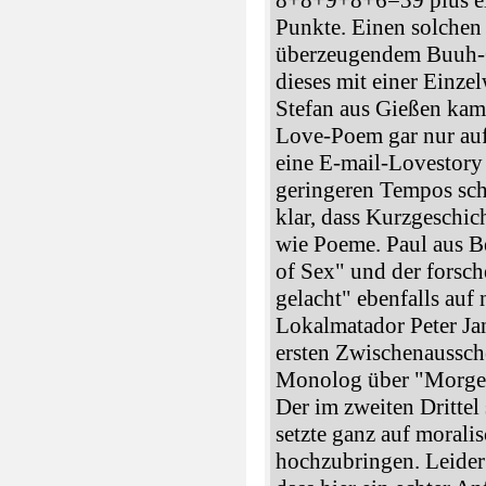
8+8+9+8+6=39 plus ei
Punkte. Einen solchen
überzeugendem Buuh-
dieses mit einer Einze
Stefan aus Gießen kam 
Love-Poem gar nur auf 
eine E-mail-Lovestory
geringeren Tempos sch
klar, dass Kurzgeschic
wie Poeme. Paul aus B
of Sex" und der forsc
gelacht" ebenfalls auf
Lokalmatador Peter Jan
ersten Zwischenaussch
Monolog über "Morgen
Der im zweiten Drittel
setzte ganz auf morali
hochzubringen. Leider