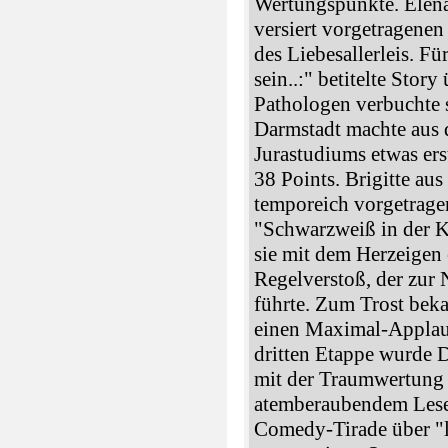
Wertungspunkte. Elena
versiert vorgetragenen
des Liebesallerleis. F
sein..:" betitelte Stor
Pathologen verbuchte 
Darmstadt machte aus 
Jurastudiums etwas er
38 Points. Brigitte au
temporeich vorgetrage
"Schwarzweiß in der K
sie mit dem Herzeigen
Regelverstoß, der zur 
führte. Zum Trost bek
einen Maximal-Applaus
dritten Etappe wurde 
mit der Traumwertung 
atemberaubendem Leset
Comedy-Tirade über "l