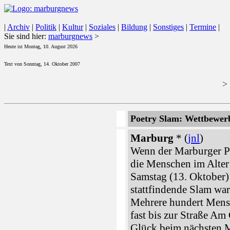
|
Archiv
|
Politik
|
Kultur
|
Soziales
|
Bildung
|
Sonstiges
|
Termine
|
Sie sind hier:
marburgnews
>
Heute ist Montag, 10. August 2026
Text von Sonntag, 14. Oktober 2007
>
Poetry Slam: Wettbewer
Marburg
* (
jnl
)
Wenn der Marburger Po
die Menschen im Alter
Samstag (13. Oktober
stattfindende Slam war
Mehrere hundert Mensc
fast bis zur Straße Am
Glück beim nächsten M