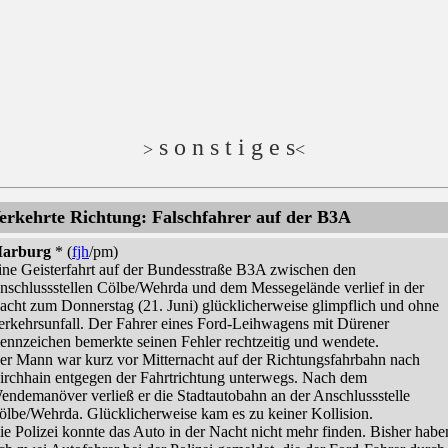
s o n s t i g e s
>
<
erkehrte Richtung: Falschfahrer auf der B3A
arburg
* (
fjh
/pm)
ine Geisterfahrt auf der Bundesstraße B3A zwischen den
nschlussstellen Cölbe/Wehrda und dem Messegelände verlief in der
acht zum Donnerstag (21. Juni) glücklicherweise glimpflich und ohne
erkehrsunfall. Der Fahrer eines Ford-Leihwagens mit Dürener
ennzeichen bemerkte seinen Fehler rechtzeitig und wendete.
er Mann war kurz vor Mitternacht auf der Richtungsfahrbahn nach
irchhain entgegen der Fahrtrichtung unterwegs. Nach dem
endemanöver verließ er die Stadtautobahn an der Anschlussstelle
ölbe/Wehrda. Glücklicherweise kam es zu keiner Kollision.
ie Polizei konnte das Auto in der Nacht nicht mehr finden. Bisher habe