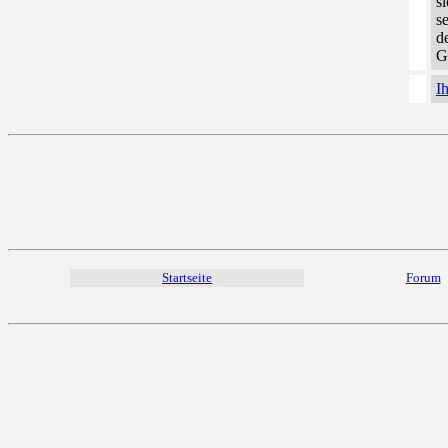
s
s
d
G
I
Startseite
Forum