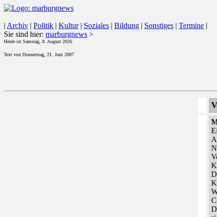
|
Archiv
|
Politik
|
Kultur
|
Soziales
|
Bildung
|
Sonstiges
|
Termine
|
Sie sind hier:
marburgnews
>
Heute ist Samstag, 8. August 2026
Text von Donnerstag, 21. Juni 2007
V
M
E
A
N
V
K
D
K
W
C
D