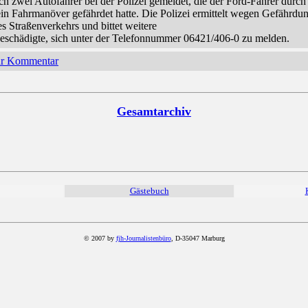
ich zwei Autofahrer bei der Polizei gemeldet, die der Ford-Fahrer durch
ein Fahrmanöver gefährdet hatte. Die Polizei ermittelt wegen Gefährdu
es Straßenverkehrs und bittet weitere
eschädigte, sich unter der Telefonnummer 06421/406-0 zu melden.
hr Kommentar
Gesamtarchiv
Gästebuch
© 2007 by
fjh-Journalistenbüro
, D-35047 Marburg