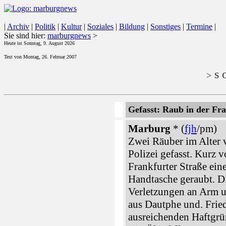
|
Archiv
|
Politik
|
Kultur
|
Soziales
|
Bildung
|
Sonstiges
|
Termine
|
Sie sind hier:
marburgnews
>
Heute ist Sonntag, 9. August 2026
Text von Montag, 26. Februar 2007
s o
>
Gefasst: Raub in der Fr
Marburg
* (
fjh
/pm)
Zwei Räuber im Alter 
Polizei gefasst. Kurz v
Frankfurter Straße ein
Handtasche geraubt. Die
Verletzungen an Arm 
aus Dautphe und. Frie
ausreichenden Haftgrü