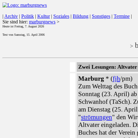
|
Archiv
|
Politik
|
Kultur
|
Soziales
|
Bildung
|
Sonstiges
|
Termine
|
Sie sind hier:
marburgnews
>
Heute ist Freitag, 7. August 2026
Text von Samstag, 15. April 2006
b
>
Zwei Lesungen: Altvate
Marburg
* (
fjh
/pm)
Zum Welttag des Buch
Sonntag (23. April) a
Schwanhof (TaSch). Zu
am Dienstag (25. April
"
strömungen
" den Wir
Altvater eingeladen. 
Buches hat der Verei