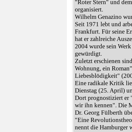
"Roter Stern" und de
organisiert.
Wilhelm Genazino wur
Seit 1971 lebt und arbei
Frankfurt. Für seine 
hat er zahlreiche Ausz
2004 wurde sein Werk
gewürdigt.
Zuletzt erschienen sin
Wohnung, ein Roman"
Liebesblödigkeit" (20
Eine radikale Kritik li
Dienstag (25. April) 
Dort prognostiziert er
wir ihn kennen". Die 
Dr. Georg Fülberth ü
"Eine Revolutionstheor
nennt die Hamburger w