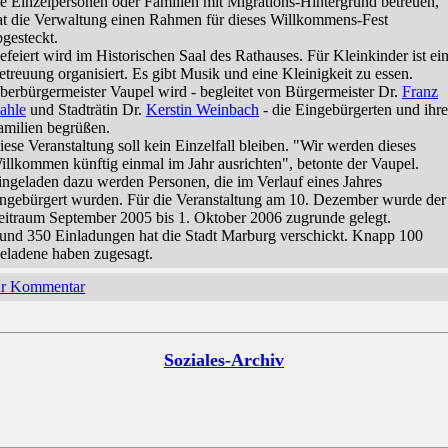
ie Einzelpersonen oder Familien mit Migrations-Hintergrund betreuen,
at die Verwaltung einen Rahmen für dieses Willkommens-Fest
bgesteckt.
efeiert wird im Historischen Saal des Rathauses. Für Kleinkinder ist ei
etreuung organisiert. Es gibt Musik und eine Kleinigkeit zu essen.
berbürgermeister Vaupel wird - begleitet von Bürgermeister Dr.
Franz
ahle
und Stadträtin Dr.
Kerstin Weinbach
- die Eingebürgerten und ihre
amilien begrüßen.
iese Veranstaltung soll kein Einzelfall bleiben. "Wir werden dieses
illkommen künftig einmal im Jahr ausrichten", betonte der Vaupel.
ingeladen dazu werden Personen, die im Verlauf eines Jahres
ingebürgert wurden. Für die Veranstaltung am 10. Dezember wurde der
eitraum September 2005 bis 1. Oktober 2006 zugrunde gelegt.
und 350 Einladungen hat die Stadt Marburg verschickt. Knapp 100
eladene haben zugesagt.
hr Kommentar
Soziales-Archiv