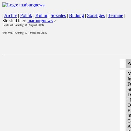
|
Archiv
|
Politik
|
Kultur
|
Soziales
|
Bildung
|
Sonstiges
|
Termine
|
Sie sind hier:
marburgnews
>
Heute ist Samstag, 8. August 2026
Text von Dienstag, 5. Dezember 2006
A
M
I
F
S
D
"
O
B
f
G
A