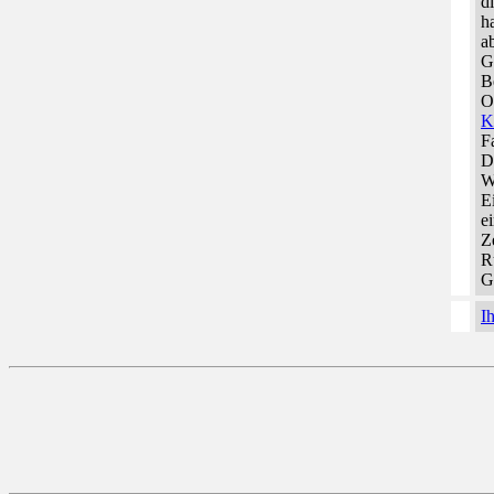
d
h
a
G
B
O
K
F
D
W
E
e
Z
R
G
I