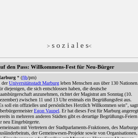
s o z i a l e s
>
<
uf den Pass: Willkommens-Fest für Neu-Bürger
arburg
* (
fjh
/pm)
n der
Universitätsstadt Marburg
leben Menschen aus über 130 Nationen
ür diejenigen, die sich entschlossen haben, die deutsche
taatsbürgerschaft anzunehmen, richtet der Magistrat am Sonntag (10.
ezember) zwischen 11 und 13 Uhr erstmals ein Begrüßungsfest aus.
Es soll ein offizielles und persönliches Herzlich Willkommen sein", sagt
berbürgermeister
Egon Vaupel
. Er hat dieses Fest für Marburg angeregt
ereits in mehreren anderen Städten gibt es derartige Begrüßungs-Feiern
ür neu Eingebürgerte.
emeinsam mit Vertretern der Stadtparlaments-Fraktionen, des Marburge
usländerbeirats, der Gemeinwesen-Projekte sowie von Organisationen,