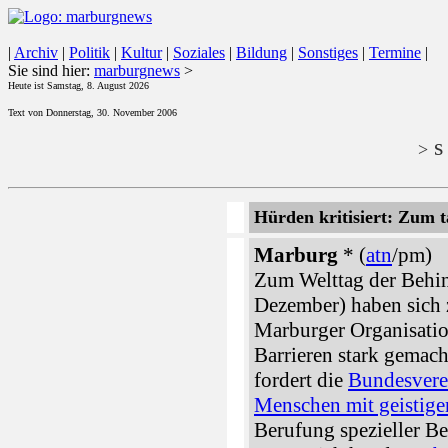
|
Archiv
|
Politik
|
Kultur
|
Soziales
|
Bildung
|
Sonstiges
|
Termine
|
Sie sind hier:
marburgnews
>
Heute ist Samstag, 8. August 2026
Text von Donnerstag, 30. November 2006
s 
>
Hürden kritisiert: Zum 
Marburg
* (
atn
/pm)
Zum Welttag der Behin
Dezember) haben sich 
Marburger Organisatio
Barrieren stark gemach
fordert die
Bundesvere
Menschen mit geistige
Berufung spezieller Bea