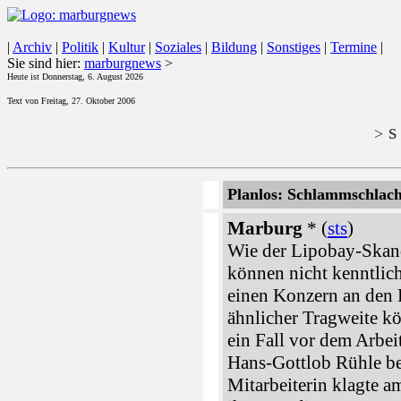
|
Archiv
|
Politik
|
Kultur
|
Soziales
|
Bildung
|
Sonstiges
|
Termine
|
Sie sind hier:
marburgnews
>
Heute ist Donnerstag, 6. August 2026
Text von Freitag, 27. Oktober 2006
s 
>
Planlos: Schlammschlac
Marburg
* (
sts
)
Wie der Lipobay-Skand
können nicht kenntli
einen Konzern an den 
ähnlicher Tragweite kö
ein Fall vor dem Arbei
Hans-Gottlob Rühle bef
Mitarbeiterin klagte a