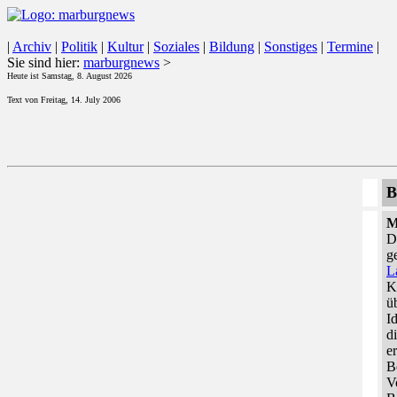
|
Archiv
|
Politik
|
Kultur
|
Soziales
|
Bildung
|
Sonstiges
|
Termine
|
Sie sind hier:
marburgnews
>
Heute ist Samstag, 8. August 2026
Text von Freitag, 14. July 2006
B
M
D
g
L
K
ü
I
d
e
B
V