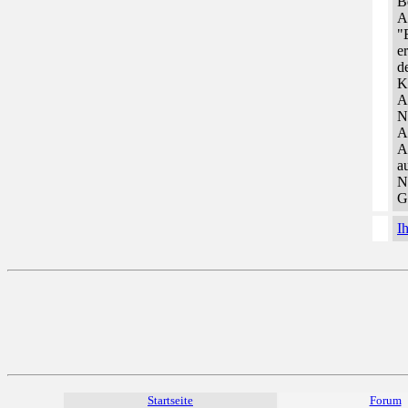
B
A
"
e
d
K
A
N
A
A
a
N
G
I
Startseite
Forum