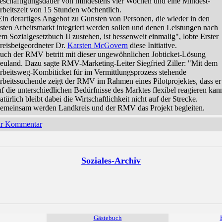
eschäftigungsdauer von mindestens vier Wochen und eine Mindest-
rbeitszeit von 15 Stunden wöchentlich.
Ein derartiges Angebot zu Gunsten von Personen, die wieder in den
rsten Arbeitsmarkt integriert werden sollen und denen Leistungen nach
em Sozialgesetzbuch II zustehen, ist hessenweit einmalig", lobte Erster
reisbeigeordneter Dr.
Karsten McGovern
diese Initiative.
uch der RMV betritt mit dieser ungewöhnlichen Jobticket-Lösung
euland. Dazu sagte RMV-Marketing-Leiter Siegfried Ziller: "Mit dem
rbeitsweg-Kombiticket für im Vermittlungsprozess stehende
rbeitssuchende zeigt der RMV im Rahmen eines Pilotprojektes, dass er
uf die unterschiedlichen Bedürfnisse des Marktes flexibel reagieren kan
atürlich bleibt dabei die Wirtschaftlichkeit nicht auf der Strecke.
emeinsam werden Landkreis und der RMV das Projekt begleiten.
hr Kommentar
Soziales-Archiv
Gästebuch