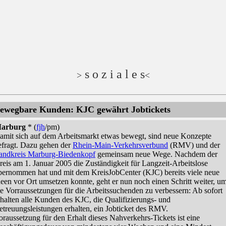
s o z i a l e s
>
<
ewegbare Kunden: KJC gewährt Jobtickets
arburg
* (
fjh
/pm)
amit sich auf dem Arbeitsmarkt etwas bewegt, sind neue Konzepte
efragt. Dazu gehen der
Rhein-Main-Verkehrsverbund
(RMV) und der
andkreis Marburg-Biedenkopf
gemeinsam neue Wege. Nachdem der
reis am 1. Januar 2005 die Zuständigkeit für Langzeit-Arbeitslose
bernommen hat und mit dem KreisJobCenter (KJC) bereits viele neue
deen vor Ort umsetzen konnte, geht er nun noch einen Schritt weiter, u
ie Vorraussetzungen für die Arbeitssuchenden zu verbessern: Ab sofort
rhalten alle Kunden des KJC, die Qualifizierungs- und
etreuungsleistungen erhalten, ein Jobticket des RMV.
oraussetzung für den Erhalt dieses Nahverkehrs-Tickets ist eine