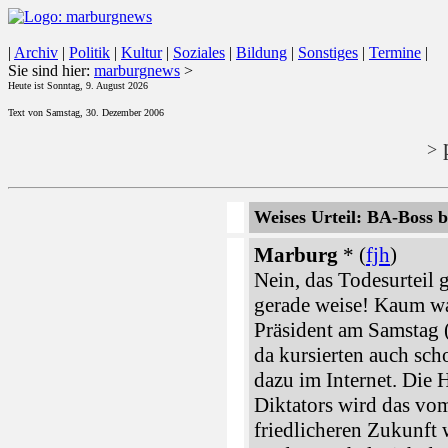
|
Archiv
|
Politik
|
Kultur
|
Soziales
|
Bildung
|
Sonstiges
|
Termine
|
Sie sind hier:
marburgnews
>
Heute ist Sonntag, 9. August 2026
Text von Samstag, 30. Dezember 2006
p
>
Weises Urteil: BA-Boss b
Marburg
* (
fjh
)
Nein, das Todesurteil
gerade weise! Kaum wa
Präsident am Samstag 
da kursierten auch sc
dazu im Internet. Die 
Diktators wird das vom
friedlicheren Zukunft