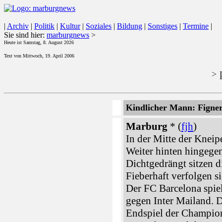
|
Archiv
|
Politik
|
Kultur
|
Soziales
|
Bildung
|
Sonstiges
|
Termine
|
Sie sind hier:
marburgnews
>
Heute ist Samstag, 8. August 2026
Text von Mittwoch, 19. April 2006
p
>
Kindlicher Mann: Figne
Marburg
* (
fjh
)
In der Mitte der Kneip
Weiter hinten hingegen 
Dichtgedrängt sitzen d
Fieberhaft verfolgen si
Der FC Barcelona spiel
gegen Inter Mailand. D
Endspiel der Champion