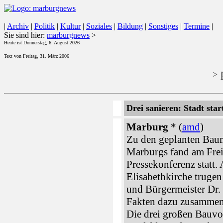
|
Archiv
|
Politik
|
Kultur
|
Soziales
|
Bildung
|
Sonstiges
|
Termine
|
Sie sind hier:
marburgnews
>
Heute ist Donnerstag, 6. August 2026
Text von Freitag, 31. März 2006
p
>
Drei sanieren: Stadt s
Marburg
* (
amd
)
Zu den geplanten Bau
Marburgs fand am Frei
Pressekonferenz statt.
Elisabethkirche truge
und Bürgermeister Dr.
Fakten dazu zusammen
Die drei großen Bauvo