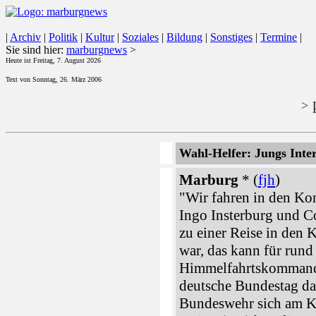
|
Archiv
|
Politik
|
Kultur
|
Soziales
|
Bildung
|
Sonstiges
|
Termine
|
Sie sind hier:
marburgnews
>
Heute ist Freitag, 7. August 2026
Text von Sonntag, 26. März 2006
p
>
Wahl-Helfer: Jungs Inter
Marburg
* (
fjh
)
"Wir fahren in den Ko
Ingo Insterburg und C
zu einer Reise in den
war, das kann für run
Himmelfahrtskommando
deutsche Bundestag da
Bundeswehr sich am K