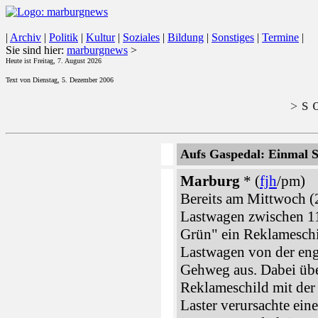
|
Archiv
|
Politik
|
Kultur
|
Soziales
|
Bildung
|
Sonstiges
|
Termine
|
Sie sind hier:
marburgnews
>
Heute ist Freitag, 7. August 2026
Text von Dienstag, 5. Dezember 2006
s o
>
Aufs Gaspedal: Einmal S
Marburg
* (
fjh
/pm)
Bereits am Mittwoch (
Lastwagen zwischen 11
Grün" ein Reklameschi
Lastwagen von der eng
Gehweg aus. Dabei übe
Reklameschild mit der 
Laster verursachte ei