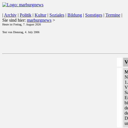
|
Archiv
|
Politik
|
Kultur
|
Soziales
|
Bildung
|
Sonstiges
|
Termine
|
Sie sind hier:
marburgnews
>
Heute ist Freitag, 7. August 2026
Text von Dienstag, 4. July 2006
V
M
N
1
V
S
E
b
d
d
D
u