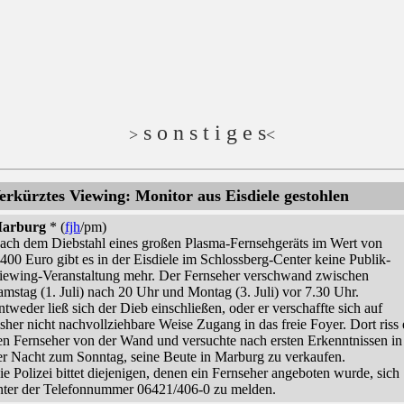
s o n s t i g e s
>
<
erkürztes Viewing: Monitor aus Eisdiele gestohlen
arburg
* (
fjh
/pm)
ach dem Diebstahl eines großen Plasma-Fernsehgeräts im Wert von
.400 Euro gibt es in der Eisdiele im Schlossberg-Center keine Publik-
iewing-Veranstaltung mehr. Der Fernseher verschwand zwischen
amstag (1. Juli) nach 20 Uhr und Montag (3. Juli) vor 7.30 Uhr.
ntweder ließ sich der Dieb einschließen, oder er verschaffte sich auf
isher nicht nachvollziehbare Weise Zugang in das freie Foyer. Dort riss 
en Fernseher von der Wand und versuchte nach ersten Erkenntnissen in
er Nacht zum Sonntag, seine Beute in Marburg zu verkaufen.
ie Polizei bittet diejenigen, denen ein Fernseher angeboten wurde, sich
nter der Telefonnummer 06421/406-0 zu melden.