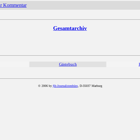
hr Kommentar
Gesamtarchiv
Gästebuch
© 2006 by
fjh-Journalistenbüro
, D-35037 Marburg