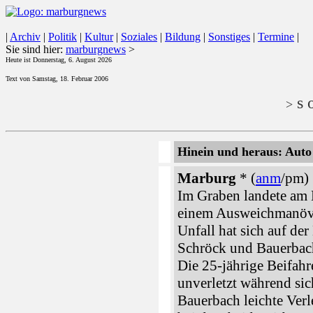
|
Archiv
|
Politik
|
Kultur
|
Soziales
|
Bildung
|
Sonstiges
|
Termine
|
Sie sind hier:
marburgnews
>
Heute ist Donnerstag, 6. August 2026
Text von Samstag, 18. Februar 2006
s o
>
Hinein und heraus: Auto
Marburg
* (
anm
/pm)
Im Graben landete am 
einem Ausweichmanöver
Unfall hat sich auf de
Schröck und Bauerbach
Die 25-jährige Beifahr
unverletzt während sic
Bauerbach leichte Ver