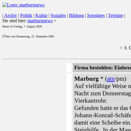
|
Archiv
|
Politik
|
Kultur
|
Soziales
|
Bildung
|
Sonstiges
|
Termine
|
Sie sind hier:
marburgnews
>
Heute ist Freitag, 7. August 2026
Text von Donnerstag, 22. Dezember 2005
s o
>
Firma bestohlen: Einbr
Marburg
* (
atn
/pm)
Auf vielfältige Weise n
Nacht zum Donnerstag
Vierkantrohr.
Gefunden hatte er das 
Johann-Konrad-Schäfer
damit eine Scheibe ein
Steighilfe . In der Ma