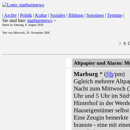
|
Archiv
|
Politik
|
Kultur
|
Soziales
|
Bildung
|
Sonstiges
|
Termine
|
Sie sind hier:
marburgnews
>
Heute ist Samstag, 8. August 2026
Text von Mittwoch, 29. November 2006
s o
>
Altpapier und Alarm: Mü
Marburg
* (
fjh
/pm)
Ggleich mehrere Altpa
Nacht zum Mittwoch (
Uhr und 5 Uhr im Südvi
Hinterhof in der Werd
Hauseigentümer selbst
Eine Zeugin bemerkte 
brannte - eine mit ein