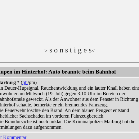
s o n s t i g e s
>
<
upen im Hinterhof: Auto brannte beim Bahnhof
arburg
* (
fjh
/pm)
in Dauer-Hupsignal, Rauchentwicklung und ein lauter Knall haben ein
nwohner am Mittwoch (19. Juli) gegen 3.10 Uhr im Bereich der
ahnhofstraße geweckt. Als der Anwohner aus dem Fenster in Richtung
interhof schaute, bemerkte er ein brennendes Fahrzeug.
ie Feuerwehr löschte den Brand. An dem blauen Peugeot entstand
rheblicher Sachschaden im vorderen Fahrzeugbereich.
ie Brandursache ist noch unklar. Die Kriminalpolizei Marburg hat die
rmittlungen dazu aufgenommen.
hr Kommentar