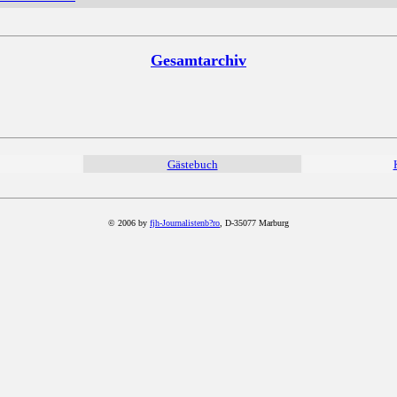
Gesamtarchiv
Gästebuch
© 2006 by
fjh-Journalistenb?ro
, D-35077 Marburg