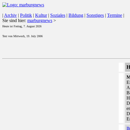
|
Archiv
|
Politik
|
Kultur
|
Soziales
|
Bildung
|
Sonstiges
|
Termine
|
Sie sind hier:
marburgnews
>
Heute ist Freitag, 7. August 2026
Text von Mittwoch, 19. July 2006
H
M
E
A
B
H
D
e
D
E
I