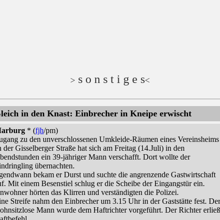
s o n s t i g e s
>
<
leich in den Knast: Einbrecher in Kneipe erwischt
arburg
* (
fjh
/pm)
ugang zu den unverschlossenen Umkleide-Räumen eines Vereinsheims
n der Gisselberger Straße hat sich am Freitag (14.Juli) in den
bendstunden ein 39-jähriger Mann verschafft. Dort wollte der
indringling übernachten.
rgendwann bekam er Durst und suchte die angrenzende Gastwirtschaft
uf. Mit einem Besenstiel schlug er die Scheibe der Eingangstür ein.
nwohner hörten das Klirren und verständigten die Polizei.
ine Streife nahm den Einbrecher um 3.15 Uhr in der Gaststätte fest. De
ohnsitzlose Mann wurde dem Haftrichter vorgeführt. Der Richter erlie
aftbefehl.