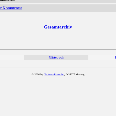
hr Kommentar
Gesamtarchiv
Gästebuch
© 2006 by
fjh-Journalistenb?ro
, D-35077 Marburg