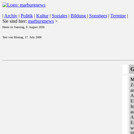
|
Archiv
|
Politik
|
Kultur
|
Soziales
|
Bildung
|
Sonstiges
|
Termine
|
Sie sind hier:
marburgnews
>
Heute ist Samstag, 8. August 2026
Text von Montag, 17. July 2006
G
M
Z
a
A
E
I
a
A
E
w
H