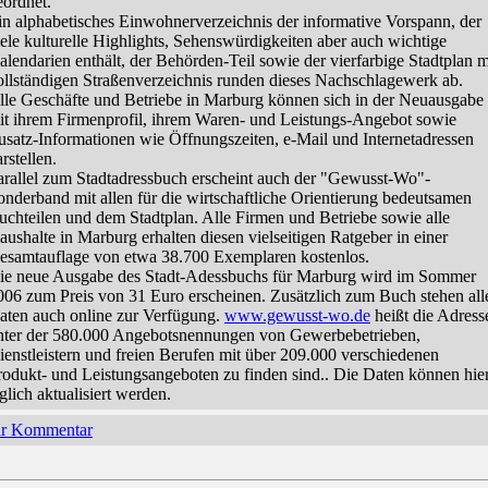
eordnet.
in alphabetisches Einwohnerverzeichnis der informative Vorspann, der
iele kulturelle Highlights, Sehenswürdigkeiten aber auch wichtige
alendarien enthält, der Behörden-Teil sowie der vierfarbige Stadtplan m
ollständigen Straßenverzeichnis runden dieses Nachschlagewerk ab.
lle Geschäfte und Betriebe in Marburg können sich in der Neuausgabe
it ihrem Firmenprofil, ihrem Waren- und Leistungs-Angebot sowie
usatz-Informationen wie Öffnungszeiten, e-Mail und Internetadressen
rstellen.
arallel zum Stadtadressbuch erscheint auch der "Gewusst-Wo"-
onderband mit allen für die wirtschaftliche Orientierung bedeutsamen
uchteilen und dem Stadtplan. Alle Firmen und Betriebe sowie alle
aushalte in Marburg erhalten diesen vielseitigen Ratgeber in einer
esamtauflage von etwa 38.700 Exemplaren kostenlos.
ie neue Ausgabe des Stadt-Adessbuchs für Marburg wird im Sommer
006 zum Preis von 31 Euro erscheinen. Zusätzlich zum Buch stehen all
aten auch online zur Verfügung.
www.gewusst-wo.de
heißt die Adress
nter der 580.000 Angebotsnennungen von Gewerbebetrieben,
ienstleistern und freien Berufen mit über 209.000 verschiedenen
rodukt- und Leistungsangeboten zu finden sind.. Die Daten können hie
äglich aktualisiert werden.
hr Kommentar