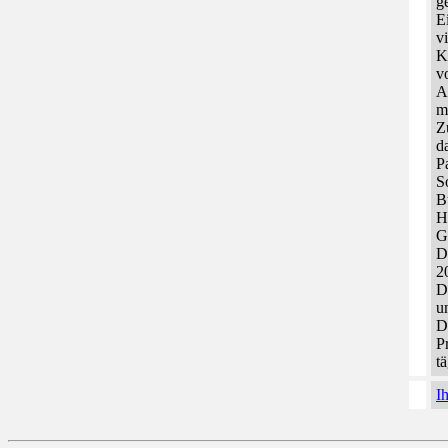
g
E
v
K
v
A
m
Z
da
P
S
B
H
G
D
2
D
u
D
P
t
I