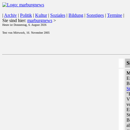
|
Archiv
|
Politik
|
Kultur
|
Soziales
|
Bildung
|
Sonstiges
|
Termine
|
Sie sind hier:
marburgnews
>
Heute ist Donnerstag, 6. August 2026
Text von Mittwoch, 16. November 2005
S
M
E
B
S
"
V
v
E
S
B
a