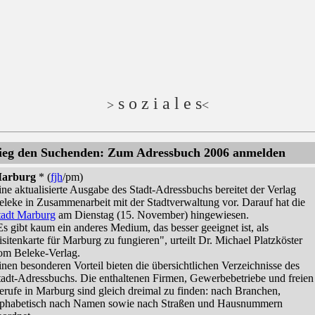
s o z i a l e s
>
<
ieg den Suchenden: Zum Adressbuch 2006 anmelden
arburg
* (
fjh
/pm)
ine aktualisierte Ausgabe des Stadt-Adressbuchs bereitet der Verlag
eleke in Zusammenarbeit mit der Stadtverwaltung vor. Darauf hat die
tadt Marburg
am Dienstag (15. November) hingewiesen.
Es gibt kaum ein anderes Medium, das besser geeignet ist, als
isitenkarte für Marburg zu fungieren", urteilt Dr. Michael Platzköster
om Beleke-Verlag.
inen besonderen Vorteil bieten die übersichtlichen Verzeichnisse des
tadt-Adressbuchs. Die enthaltenen Firmen, Gewerbebetriebe und freien
erufe in Marburg sind gleich dreimal zu finden: nach Branchen,
lphabetisch nach Namen sowie nach Straßen und Hausnummern