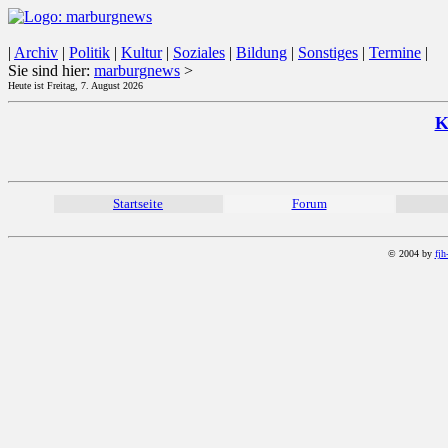
|
Archiv
|
Politik
|
Kultur
|
Soziales
|
Bildung
|
Sonstiges
|
Termine
|
Sie sind hier:
marburgnews
>
Heute ist Freitag, 7. August 2026
K
Startseite
Forum
© 2004 by
fjh