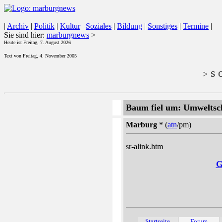
|
Archiv
|
Politik
|
Kultur
|
Soziales
|
Bildung
|
Sonstiges
|
Termine
|
Sie sind hier:
marburgnews
>
Heute ist Freitag, 7. August 2026
Text von Freitag, 4. November 2005
s o
>
Baum fiel um: Umweltsc
Marburg
* (
atn
/pm)
sr-alink.htm
G
Startseite
Forum