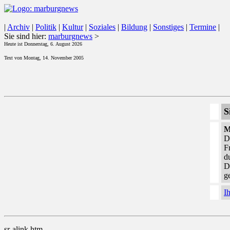
|
Archiv
|
Politik
|
Kultur
|
Soziales
|
Bildung
|
Sonstiges
|
Termine
|
Sie sind hier:
marburgnews
>
Heute ist Donnerstag, 6. August 2026
Text von Montag, 14. November 2005
S
M
D
F
d
D
g
I
sr-alink.htm