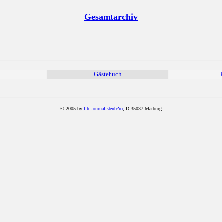
Gesamtarchiv
Gästebuch
© 2005 by
fjh-Journalistenb?ro
, D-35037 Marburg