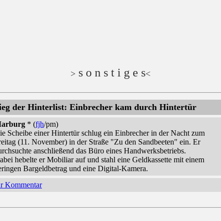
s o n s t i g e s
>
<
ieg der Hinterlist: Einbrecher kam durch Hintertür
arburg
* (
fjh
/pm)
ie Scheibe einer Hintertür schlug ein Einbrecher in der Nacht zum
reitag (11. November) in der Straße "Zu den Sandbeeten" ein. Er
urchsuchte anschließend das Büro eines Handwerksbetriebs.
abei hebelte er Mobiliar auf und stahl eine Geldkassette mit einem
eringen Bargeldbetrag und eine Digital-Kamera.
hr Kommentar