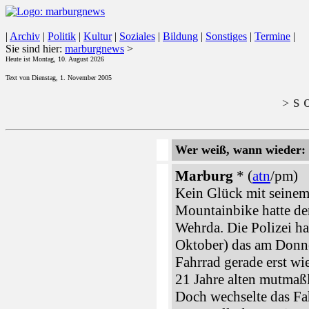
|
Archiv
|
Politik
|
Kultur
|
Soziales
|
Bildung
|
Sonstiges
|
Termine
|
Sie sind hier:
marburgnews
>
Heute ist Montag, 10. August 2026
Text von Dienstag, 1. November 2005
s o
>
Wer weiß, wann wieder: 
Marburg
* (
atn
/pm)
Kein Glück mit seine
Mountainbike hatte der
Wehrda. Die Polizei h
Oktober) das am Donne
Fahrrad gerade erst w
21 Jahre alten mutmaßl
Doch wechselte das Fa