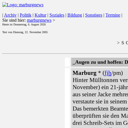
|
Archiv
|
Politik
|
Kultur
|
Soziales
|
Bildung
|
Sonstiges
|
Termine
|
Sie sind hier:
marburgnews
>
Heute ist Donnerstag, 6. August 2026
Text von Dienstag, 22. November 2005
s o
>
_Augen zu und hoffen: D
Marburg
* (
fjh
/pm)
Hinter Mülltonnen ver
November) ein 21-jähri
aus seiner Jacke mehr
verstaute sie in seine
Das bemerkten Beamte 
überprüften sie den M
drei Schreib-Sets im 