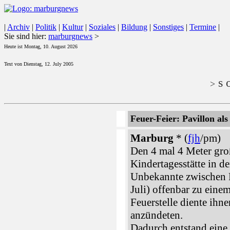
|
Archiv
|
Politik
|
Kultur
|
Soziales
|
Bildung
|
Sonstiges
|
Termine
|
Sie sind hier:
marburgnews
>
Heute ist Montag, 10. August 2026
Text von Dienstag, 12. July 2005
s o
>
Feuer-Feier: Pavillon als
Marburg
* (
fjh
/pm)
Den 4 mal 4 Meter gro
Kindertagesstätte in de
Unbekannte zwischen F
Juli) offenbar zu einem
Feuerstelle diente ihne
anzündeten.
Dadurch entstand eine 