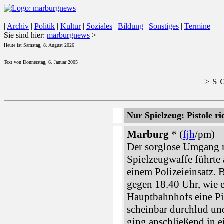
|
Archiv
|
Politik
|
Kultur
|
Soziales
|
Bildung
|
Sonstiges
|
Termine
|
Sie sind hier:
marburgnews
>
Heute ist Samstag, 8. August 2026
Text von Donnerstag, 6. Januar 2005
s o
>
Nur Spielzeug: Pistole ri
Marburg
* (
fjh
/pm)
Der sorglose Umgang mi
Spielzeugwaffe führte 
einem Polizeieinsatz. 
gegen 18.40 Uhr, wie 
Hauptbahnhofs eine Pi
scheinbar durchlud un
ging anschließend in e