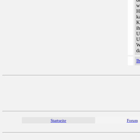
w
H
k
K
i
U
U
W
d
I
Startseite
Forum