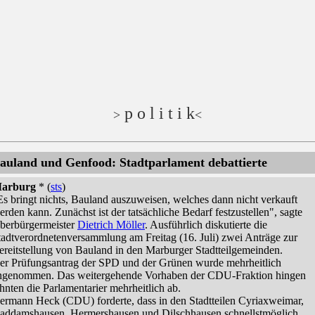
p o l i t i k
>
<
auland und Genfood: Stadtparlament debattierte
arburg
* (
sts
)
Es bringt nichts, Bauland auszuweisen, welches dann nicht verkauft
erden kann. Zunächst ist der tatsächliche Bedarf festzustellen", sagte
berbürgermeister
Dietrich Möller
. Ausführlich diskutierte die
tadtverordnetenversammlung am Freitag (16. Juli) zwei Anträge zur
ereitstellung von Bauland in den Marburger Stadtteilgemeinden.
er Prüfungsantrag der SPD und der Grünen wurde mehrheitlich
ngenommen. Das weitergehende Vorhaben der CDU-Fraktion hingen
ehnten die Parlamentarier mehrheitlich ab.
ermann Heck (CDU) forderte, dass in den Stadtteilen Cyriaxweimar,
addamshausen, Hermershausen und Dilschhausen schnellstmöglich