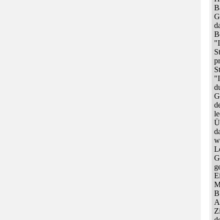
B
G
d
B
"
S
p
S
"
d
G
d
l
Ü
d
w
L
G
g
E
M
B
A
Z
d