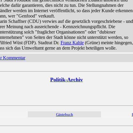
elche dafür garantieren, dies nicht zu tun. Die Stellungnahmen der
ändler werden im Internet veröffentlicht, so dass jeder Kunde erkennen
ann, wer "Genfood" verkauft.
arin Schaffner (CDU) verwies auf die gesetzlich vorgeschriebene - und
hrer Meinung nach ausreichende - Kennzeichnungspflicht. Die
nterstützung solch "fraglicher Organisationen" oder "dubioser
nternehmen" von Seiten der Stadt könne nicht unterstützt werden, so
ilfried Wüst (FDP). Stadtrat Dr.
Franz Kahle
(Grüne) meinte hingegen,
ass sich das Umweltamt gerne an dem Projekt beteiligen wolle.
hr Kommentar
Politik-Archiv
Gästebuch