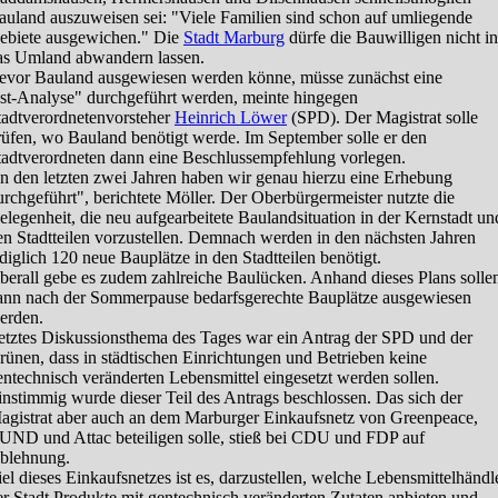
auland auszuweisen sei: "Viele Familien sind schon auf umliegende
ebiete ausgewichen." Die
Stadt Marburg
dürfe die Bauwilligen nicht in
as Umland abwandern lassen.
evor Bauland ausgewiesen werden könne, müsse zunächst eine
Ist-Analyse" durchgeführt werden, meinte hingegen
tadtverordnetenvorsteher
Heinrich Löwer
(SPD). Der Magistrat solle
rüfen, wo Bauland benötigt werde. Im September solle er den
tadtverordneten dann eine Beschlussempfehlung vorlegen.
In den letzten zwei Jahren haben wir genau hierzu eine Erhebung
urchgeführt", berichtete Möller. Der Oberbürgermeister nutzte die
elegenheit, die neu aufgearbeitete Baulandsituation in der Kernstadt un
en Stadtteilen vorzustellen. Demnach werden in den nächsten Jahren
ediglich 120 neue Bauplätze in den Stadtteilen benötigt.
berall gebe es zudem zahlreiche Baulücken. Anhand dieses Plans solle
ann nach der Sommerpause bedarfsgerechte Bauplätze ausgewiesen
erden.
etztes Diskussionsthema des Tages war ein Antrag der SPD und der
rünen, dass in städtischen Einrichtungen und Betrieben keine
entechnisch veränderten Lebensmittel eingesetzt werden sollen.
instimmig wurde dieser Teil des Antrags beschlossen. Das sich der
agistrat aber auch an dem Marburger Einkaufsnetz von Greenpeace,
UND und Attac beteiligen solle, stieß bei CDU und FDP auf
blehnung.
iel dieses Einkaufsnetzes ist es, darzustellen, welche Lebensmittelhändl
er Stadt Produkte mit gentechnisch veränderten Zutaten anbieten und