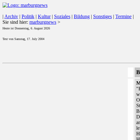
|
Archiv
|
Politik
|
Kultur
|
Soziales
|
Bildung
|
Sonstiges
|
Termine
|
Sie sind hier:
marburgnews
>
Heute ist Donnerstag, 6. August 2026
Text von Samstag, 17. July 2004
B
M
"
w
O
S
B
D
a
l
H
H