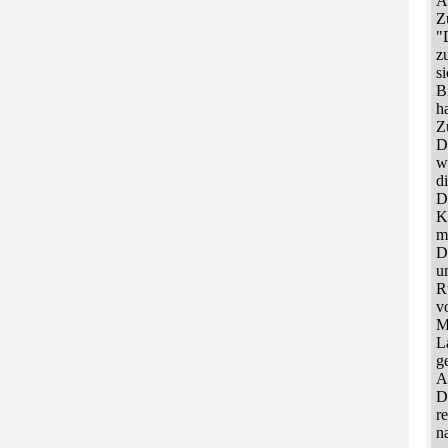
A
Z
"
z
s
B
h
Z
D
w
d
D
K
m
D
u
R
v
M
L
g
A
D
r
n