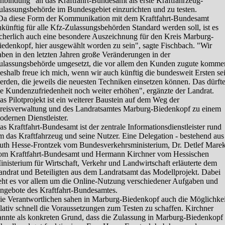
nbindung" an das Kraftfahrt-Bundesamt als erste Kraftfahrzeug-
ulassungsbehörde im Bundesgebiet einzurichten und zu testen.
Da diese Form der Kommunikation mit dem Kraftfahrt-Bundesamt
ukünftig für alle Kfz-Zulassungsbehörden Standard werden soll, ist es
icherlich auch eine besondere Auszeichnung für den Kreis Marburg-
iedenkopf, hier ausgewählt worden zu sein", sagte Fischbach. "Wir
aben in den letzten Jahren große Veränderungen in der
ulassungsbehörde umgesetzt, die vor allem den Kunden zugute komme
eshalb freue ich mich, wenn wir auch künftig die bundesweit Ersten se
erden, die jeweils die neuesten Techniken einsetzen können. Das dürft
ie Kundenzufriedenheit noch weiter erhöhen", ergänzte der Landrat.
as Pilotprojekt ist ein weiterer Baustein auf dem Weg der
reisverwaltung und des Landratsamtes Marburg-Biedenkopf zu einem
odernen Dienstleister.
as Kraftfahrt-Bundesamt ist der zentrale Informationsdienstleister rund
m das Kraftfahrzeug und seine Nutzer. Eine Delegation - bestehend aus
uth Hesse-Frontzek vom Bundesverkehrsministerium, Dr. Detlef Mare
om Kraftfahrt-Bundesamt und Hermann Kirchner vom Hessischen
inisterium für Wirtschaft, Verkehr und Landwirtschaft erläuterte dem
andrat und Beteiligten aus dem Landratsamt das Modellprojekt. Dabei
eht es vor allem um die Online-Nutzung verschiedener Aufgaben und
ngebote des Kraftfahrt-Bundesamtes.
ie Verantwortlichen sahen in Marburg-Biedenkopf auch die Möglichkei
elativ schnell die Voraussetzungen zum Testen zu schaffen. Kirchner
annte als konkreten Grund, dass die Zulassung in Marburg-Biedenkopf