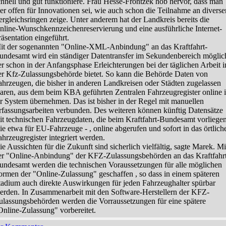
chnell und gut funktioniere. Frau Hesse-Frontzek hob hervor, dass man
ier offen für Innovationen sei, wie auch schon die Teilnahme an diverse
ergleichsringen zeige. Unter anderem hat der Landkreis bereits die
nline-Wunschkennzeichenreservierung und eine ausführliche Internet-
räsentation eingeführt.
it der sogenannten "Online-XML-Anbindung" an das Kraftfahrt-
undesamt wird ein ständiger Datentransfer im Sekundenbereich möglic
er schon in der Anfangsphase Erleichterungen bei der täglichen Arbeit i
er Kfz-Zulassungsbehörde bietet. So kann die Behörde Daten von
ahrzeugen, die bisher in anderen Landkreisen oder Städten zugelassen
aren, aus dem beim KBA geführten Zentralen Fahrzeugregister online 
hr System übernehmen. Das ist bisher in der Regel mit manuellen
rfassungsarbeiten verbunden. Des weiteren können künftig Datensätze
it technischen Fahrzeugdaten, die beim Kraftfahrt-Bundesamt vorliegen
ie etwa für EU-Fahrzeuge - , online abgerufen und sofort in das örtlich
ahrzeugregister integriert werden.
ie Aussichten für die Zukunft sind sicherlich vielfältig, sagte Marek. Mi
er "Online-Anbindung" der KFZ-Zulassungsbehörden an das Kraftfahr
undesamt werden die technischen Voraussetzungen für alle möglichen
ormen der "Online-Zulassung" geschaffen , so dass in einem späteren
tadium auch direkte Auswirkungen für jeden Fahrzeughalter spürbar
erden. In Zusammenarbeit mit den Software-Herstellern der KFZ-
ulassungsbehörden werden die Vorraussetzungen für eine spätere
Online-Zulassung" vorbereitet.