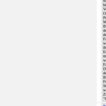
s
h
V
O
P
M
B
d
d
F
w
i
E
m
w
F
D
d
B
F
S
w
Z
"