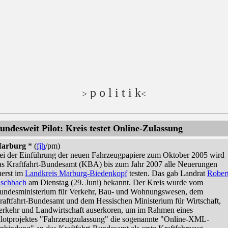
p o l i t i k
>
<
undesweit Pilot: Kreis testet Online-Zulassung
arburg
* (
fjh
/pm)
ei der Einführung der neuen Fahrzeugpapiere zum Oktober 2005 wird
as Kraftfahrt-Bundesamt (KBA) bis zum Jahr 2007 alle Neuerungen
uerst im
Landkreis Marburg-Biedenkopf
testen. Das gab Landrat
Rober
ischbach
am Dienstag (29. Juni) bekannt. Der Kreis wurde vom
undesministerium für Verkehr, Bau- und Wohnungswesen, dem
raftfahrt-Bundesamt und dem Hessischen Ministerium für Wirtschaft,
erkehr und Landwirtschaft auserkoren, um im Rahmen eines
ilotprojektes "Fahrzeugzulassung" die sogenannte "Online-XML-