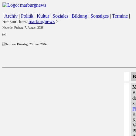
|
Archiv
|
Politik
|
Kultur
|
Soziales
|
Bildung
|
Sonstiges
|
Termine
|
Sie sind hier:
marburgnews
>
Heute ist Freitag, 7. August 2026

Text von Dienstag, 29. Juni 2004
B
M
B
d
z
F
B
K
V
P