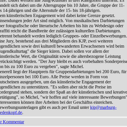
ahre. Dabei werden alle Jung-Künstler in drei Kategorien unterteilt. Es
andelt sich dabei um die Altersgruppe bis 10 Jahre, die Gruppe der 11-
is 14-jährigen und die Altersstufe der 15- bis 18-jährigen.
em künstlerischen Engagement wird dabei keine Grenze gesetzt.
insendungen jeder Art sind möglich. Von musikalischen Darbietungen
ber fotografische oder literarische Arbeiten bis hin zu Webdesign oder
raffiti reicht die Bandbreite der zulässigen kulturellen Darbietungen.
etrennt behandelt werden lediglich Gruppen- oder Einzelbewerbungen.
ine Jury, bestehend aus drei Mitgliedern des KJP, zwei weiteren
ugendlichen sowie drei kulturell bewanderten Erwachsenen wird beim
Jugendkulturtag" die Sieger küren. Dabei sollen vor allem der
ünstlerische Wert, die Originalität sowie die altersbezogene Leistung
erücksichtigt werden. "Der Jury bleibt es auch vorbehalten Sonderpreis
on bis zu 100 Euro zu vergeben", sagte Michel.
enerell liegt der Hauptpreis für Gruppendarbietungen bei 200 Euro, für
inzelpersonen bei 100 Euro. Alle Preise werden in Form von
utscheinen ausgegeben, um das künstlerische Engagement der
ugendlichen zu unterstützen. "Es sollen aber nicht die Preise im
ordergrund stehen, sondern der Spaß an der künstlerischen und kreativ
etätigung", so Michel, "wir hoffen auf viele interessante Bewerbungen"
nteressenten können ihre Arbeiten bei der Geschäftss einreichen.
ewerbungsunterlagen gibt es auch per Email unter
kjp@marburg-
iedenkopf.de
.
hr Kommentar