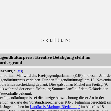
k u l t u r
>
<
ugendkulturpreis: Kreative Betätigung steht im
ordergrund
arburg
* (
sts
)
um dritten Mal wird das Kreisjugendparlament (KJP) in diesem Jahr de
ugendkulturpreis verleihen. Für den "Jugendkulturtag" am 13. Novemb
st die Endausscheidung geplant. Dies gab Julian Michel am Freitag (9.
uli) während der ersten "Marburg Summer Jam" auf dem Gelände der
aggonhalle bekannt.
er Jugendkulturpreis sei die einzige Auszeichnung dieser Art in der
egion, erklärte der Vorstandssprecher des KJP . Teilnahmeberechtigt si
lle Jugendlichen im
Landkreis Marburg-Biedenkopf
im Alter bis 18