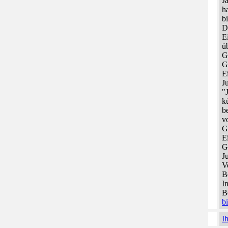
J
h
b
D
E
ü
G
G
E
J
"
k
b
v
G
E
G
J
V
B
I
B
b
I