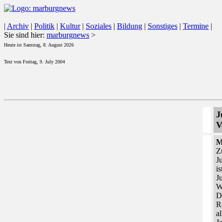
|
Archiv
|
Politik
|
Kultur
|
Soziales
|
Bildung
|
Sonstiges
|
Termine
|
Sie sind hier:
marburgnews
>
Heute ist Samstag, 8. August 2026
Text von Freitag, 9. July 2004
J
V
M
Z
J
i
J
W
D
R
a