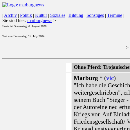
|
Archiv
|
Politik
|
Kultur
|
Soziales
|
Bildung
|
Sonstiges
|
Termine
|
Sie sind hier:
marburgnews
>
Heute ist Donnerstag, 6. August 2026
Text von Donnerstag, 15. July 2004
>
Ohne Pferd: Trojanische
Marburg
* (
vic
)
"Ich habe die Geschich
weitergeschrieben", erl
seinem Buch "Sieger -
der Autoreine neu erf
Kriegs vor. Auf Einla
Friedensgesellschaft/ 
KriegsdienstgegnerIn