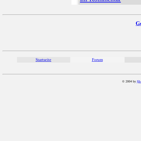
G
Startseite
Forum
© 2004 by
fjh