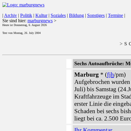
|
Archiv
|
Politik
|
Kultur
|
Soziales
|
Bildung
|
Sonstiges
|
Termine
|
Sie sind hier:
marburgnews
>
Heute ist Donnerstag, 6. August 2026
Text von Montag, 26. July 2004
s o
>
Sechs Autoaufbrüche: 
Marburg
* (
fjh
/pm)
Aufgebrochen wurden 
Juli) bis Samstag (24.
Kraftfahrzeuge im Stadt
erster Linie die einge
Schaden bei sechs bi
liegt bei ca. 2.500 Eur
Ihr Kommentar