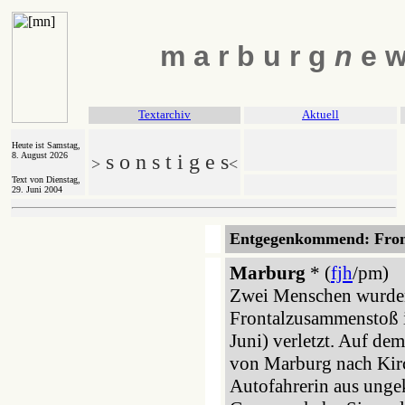
m a r b u r g
n
e w
Textarchiv
Aktuell
Heute ist Samstag,
8. August 2026
s o n s t i g e s
>
<
Text von Dienstag,
29. Juni 2004
Entgegenkommend: Fron
Marburg
* (
fjh
/pm)
Zwei Menschen wurden
Frontalzusammenstoß 
Juni) verletzt. Auf d
von Marburg nach Kirc
Autofahrerin aus unge