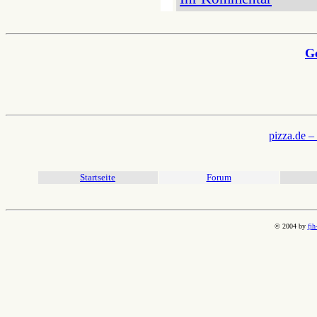
G
pizza.de –
Startseite
Forum
© 2004 by
fjh