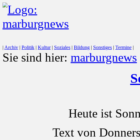
|
Archiv
|
Politik
|
Kultur
|
Soziales
|
Bildung
|
Sonstiges
|
Termine
|
Sie sind hier:
marburgnews
S
Heute ist Son
Text von Donners