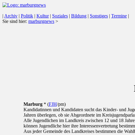
|
Archiv
|
Politik
|
Kultur
|
Soziales
|
Bildung
|
Sonstiges
|
Termine
|
Sie sind hier:
marburgnews
>
Marburg
* (
FJH
/pm)
Kandidatinnen und Kandidaten sucht das Kinder- und Ju
Jahren überlegen, ob sie Abgeordnete im Kreisjugendparl
Alle Jugendlichen im Landkreis zwischen 12 und 18 Jahre
können Jugendliche hier ihre Interessenvertretung bestimm
Aus jeder Gemeinde des Landkreises bestimmen die Wahlbe