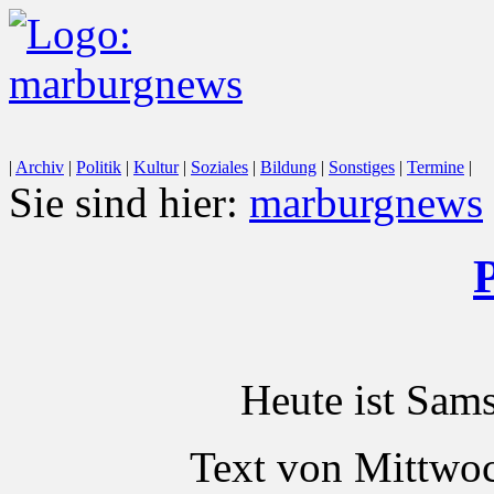
|
Archiv
|
Politik
|
Kultur
|
Soziales
|
Bildung
|
Sonstiges
|
Termine
|
Sie sind hier:
marburgnews
P
Heute ist Sam
Text von Mittwo